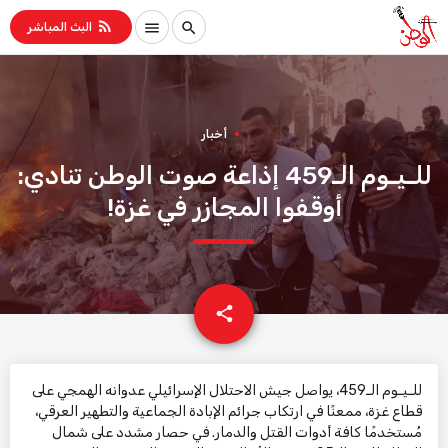
rss_feed
menu
search
البث المباشر
أخبار
للـيـوم الـ459 إذاعة صوت الوطن تنادي:
أوقفوا المجازر في غزة!
email
share
للـيـوم الـ459، يواصل جيش الاحتلال الإسرائيلي عدوانه الهمجي على
قطاع غزة، ممعنًا في ارتكاب جرائم الإبادة الجماعية والتطهير العرقي،
مُستخدمًا كافة أدوات القتل والدمار. في حصار مشدد على شمال