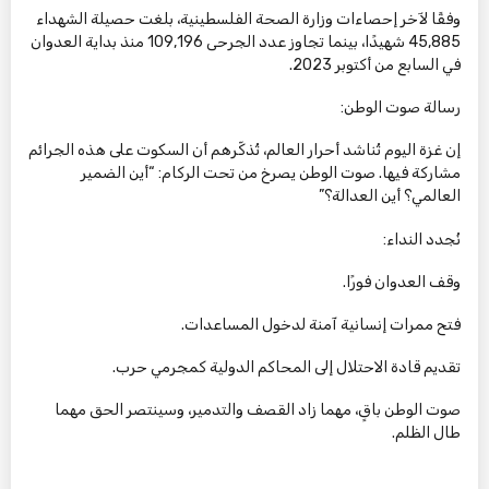
وفقًا لآخر إحصاءات وزارة الصحة الفلسطينية، بلغت حصيلة الشهداء
45,885 شهيدًا، بينما تجاوز عدد الجرحى 109,196 منذ بداية العدوان
في السابع من أكتوبر 2023.
رسالة صوت الوطن:
إن غزة اليوم تُناشد أحرار العالم، تُذكّرهم أن السكوت على هذه الجرائم
مشاركة فيها. صوت الوطن يصرخ من تحت الركام: “أين الضمير
العالمي؟ أين العدالة؟”
نُجدد النداء:
وقف العدوان فورًا.
فتح ممرات إنسانية آمنة لدخول المساعدات.
تقديم قادة الاحتلال إلى المحاكم الدولية كمجرمي حرب.
صوت الوطن باقٍ، مهما زاد القصف والتدمير، وسينتصر الحق مهما
طال الظلم.