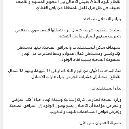
القطاع لليوم الـ95، يعيش الأهالي بين التجويع الممنهج والقصف
العنيف، في ظل عزل كامل للمنطقة عن باقي القطاع.
جرائم الاحتلال تتصاعد:
عمليات عسكرية شرسة شمال غزة، تتخللها قصف جوي ومدفعي،
وتجريف ممنهج للمنازل والبنى التحتية.
استهداف متكرر للمستشفيات والمرافق الصحية، بينها مستشفى
الإندونيسي ومستشفى كمال عدوان، وسط تحذيرات من انهيار
المنظومة الصحية بسبب نفاد الوقود.
منذ الساعات الأولى من اليوم الثلاثاء، ارتقى 17 شهيدًا، بينهم 13 شمال
القطاع، إضافة إلى عشرات الجرحى جراء غارات الاحتلال.
نداء المستشفيات:
وزارة الصحة تُحذر من كارثة إنسانية وشيكة تُهدد حياة آلاف المرضى
والجرحى، مؤكدة أن الاحتلال يمنع وصول الوقود إلى المرافق الصحية،
ويُعرّض قوافل المساعدات للنهب والتخريب.
حصيلة العدوان حتى الآن: