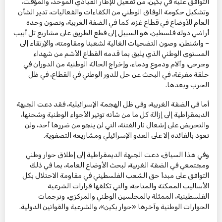
التوافق عليه في بكين، من تفعيل للإطار القيادي الموحد، والمؤقت،
وتشكيل حكومة الوفاق الوطني من الكفاءات والفعاليات، تدير الشأن
العام للأوضاع في قطاع غزة، كما في الضفة الغربية، وتصون وحدة
أراضي دولة فلسطين، هو السبيل إلى قطع الطريق على مشاريع تل أبيب
– واشنطن، وصون التضحيات الغالية لشعبنا ومقاومته، والإرتقاء إلى
المستوى الوطني الذي يليق بما قدمه القطاع الأشم من شهداء
وجرحى، وآلام ودموع ودماء، وإخراج الحالة الوطنية من الدوران في
حلقة مفرغة، في البحث عن حل للدور الوطني في القطاع، في ظل
الحرب وبعدها.
أما في الضفة الغربية، وفي ظل الهجمة الإسرائيلية، فقد دعت الجبهة
الديمقراطية إلى إزالة كل ما من شأنه توتير الأجواء الوطنية وشحنها،
والتحريض على إشعال نار الفتنة، التي لن ينجو من ضررها أحد، ولن
تعود بالفائدة إلا على العدو الإسرائيلي ومشاريعه التصفوية.
وفي هذا السياق، دعت الجبهة الديمقراطية إلى إطلاق حوار وطني
ومجتمعي في الضفة الغربية، لبحث الأوضاع العامة، بما في ذلك
التوافق على مبدأ حق الشعب الفلسطيني في مقاومة الاحتلال بكل
الأساليب الممكنة والمتاحة، والتي تكلفها قرارات الشرعية
الفلسطينية، الممثلة بالمجلسين الوطني والمركزي، وترجمات
الحوارات الوطنية وآخرها «حوار بكين»، والشرعية والقوانين الدولية.