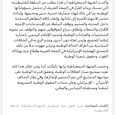
وأكدت الجبهة الديمقراطية أن هذا يتطلب من السلطة الفلسطينية،
التي تمسك بزمام القرار في الضفة الغربية، أن تتحمل مسؤولياتها
الوطنية، بما في ذلك إنهاء حصارها لمدينة جنين ومخيمها، وإعادة
عناصر الأجهزة الأمنية إلى ثكناتها، وإلغاء كافة المظاهر المسلحة
داخل المدينة والمخيم، وتوقف السلطة عن الإستدعاءات الأمنية
للأفراد والنشطاء، وإطلاق سراح الموقوفين منهم، والتوقف عن تشويه
الشخصيات والقيادات الوطنية، وتحييد الإعلام الرسمي، باعتباره
إعلاماً للجميع، وليس لفئة دون أخرى، وعدم الزج به في الخلافات
السياسية بين أطراف الحالة الوطنية، وتركيز جهوده بدلاً من ذلك،
للتصدي للهمجية الإسرائيلية في الضفة الغربية وقطاع غزة، ووكالة
الغوث، وحقوق شعبنا الوطنية.
وختمت الجبهة الديمقراطية بيانها بالتأكيد أننا، ومن خلال هذا كله،
نعيد تصحيح مسار العلاقات الوطنية، ونعمق قدرتنا الوطنية على
مواجهة المشاريع التي يتم التحضير لإنجازها، وفي إطار التحالف
الأميركي – الإسرائيلي، وعلى حساب الحقوق الوطنية المشروعة
لشعبنا ومستقبله السياسي والوطني.
الكلمات المفتاحية:
جنين
,
الحوار
,
غزة
,
المقاومة
,
الجبهة الديمقراطية
,
السلطة
الفلسطينية
.