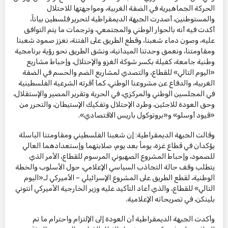
الحركة الجماهيرية في الضفة الغربية، ومواجهتها للاحتلال
والمستوطنين، أصدرت الجبهة الديمقراطية لتحرير فلسطين بياناً،
أكدت فيه أنه بالحوار الوطني والمجتمعي، وترجمات ما يتم التوافق
عليه، وصون دماء شعبنا، وقطع الطريق على الفتنة، نعزز صمود شعبنا
ومقاومتنا، ونعمق وحدتنا الميدانية، ونشق الطريق نحو رؤية برنامجية
وطنية جامعة، كفيلة بكسر شوكة الغزو والإحتلال، وإحباط مشاريع
«اليوم التالي» للقطاع، والتصدي لمشاريع الضم والحسم في الضفة
الغربية، والدفاع عن مشروعنا الوطني، كما أقرته الشرعية الفلسطينية
في المجلسين الوطني والمركزي، في الحرية وتقرير المصير والإستقلال،
وحق العودة للاجئين، وطرد الإحتلال وتفكيك الإستيطان، والتحرر من
«قيود أوسلو» و«بروتوكول باريس الاقتصادي».
وقالت الجبهة الديمقراطية: إن شعبنا الفلسطيني ومقاومتنا الباسلة
يؤكدان في قطاع غزة، يوماً بعد يوم، صلابتهما وإستعدادهما العالي
للصمود، وإحباط المشروع الصهيوني المرسوم للقطاع، الأمر الذي
يتطلب وقف حالة التجاذب السياسي الإعلامي، حول الأسلوب والخطة
الوطنية، لقطع الطريق على المشروع الإسرائيلي – الأميركي لـ«اليوم
التالي» للقطاع، والذي أعاد التأكيد عليه وزير الخارجية الأميركي أنتوني
بلينكن، في تصريحاته الإعلامية.
وأكدت الجبهة الديمقراطية أن العودة إلى الإلتزام واحترام ما تم