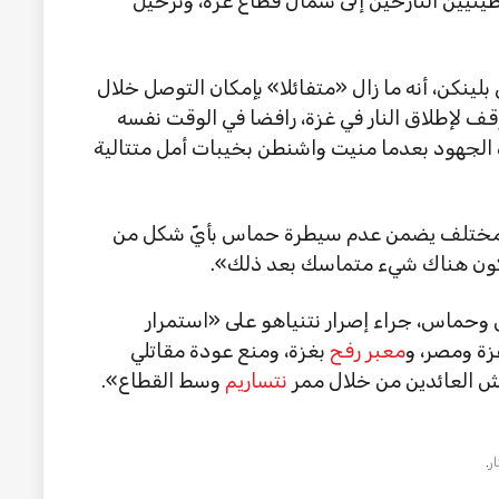
ينيين النازحين إلى شمال قطاع غزة، وترحيل
 بلينكن، أنه ما زال «متفائلا» بإمكان التوصل خلال
 وقف لإطلاق النار في غزة، رافضا في الوقت نفسه
ه الجهود بعدما منيت واشنطن بخيبات أمل متتالية
مختلف يضمن عدم سيطرة حماس بأيّ شكل من
يكون هناك شيء متماسك بعد ذلك».
 وحماس، جراء إصرار نتنياهو على «استمرار
زة ومصر، و
معبر رفح
بغزة، ومنع عودة مقاتلي
يش العائدين من خلال ممر
نتساريم
وسط القطاع».
ر
.