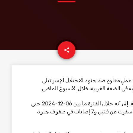
email
share
سجل مركز معلومات فلسطين “مُعطى”، 104 عملٍ مقاومٍ ضد جنود الاحتلال الإسرائيلي
 في الضفة الغربية خلال الأسبوع الماضي.
وبين مركز “معطي”، في تقرير له، اليوم الجمعة، إلى أنه خلال الفترة ما بين 06-12-2024 حتى
12-12-2024، رصد المركز 104 عملٍ مقاومٍ، أسفرت عن قتيل و7 إصابات في صفوف جنود