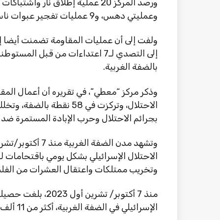
ورصد المركز 20 عملية إطلاق نار و
وعمليتي دهس، و9 عمليات تفجير عبوات ناسفة.
ولفت إلى أن عمليات المقاومة تضمنت أيضا 
إلى التصدي لـ7 اعتداءات من قبل 
بالضفة الغربية.
وذكر مركز “معطي”، في تقريره أن أعمال ال
بجرائم الاحتلال وحرب الإبادة المستمرة ضد أ
الاحتلال الإسرائيلي بشكل يومي باقتحامات ل
وتخريب ممتلكات واعتقال العشرات من الفل
منذ 7 أكتوبر/ تشرين
الإسرائيلي في الضفة الغربية، أكثر من 11 ألف و700 حالة، بينهم 435 امرأة و765 طفلًا.