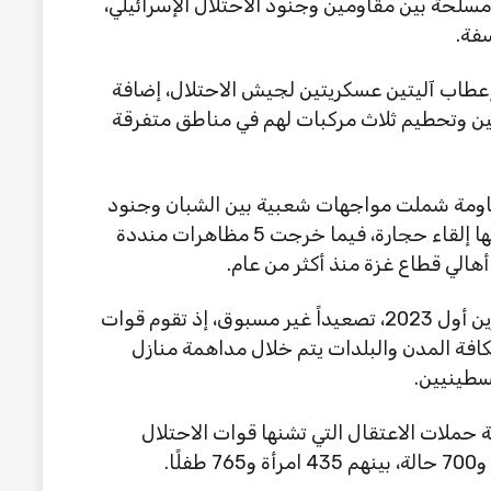
اشتباكات مسلحة بين مقاومين وجنود الاحتلال الإسرائيلي،
إعطاب آليتين عسكريتين لجيش الاحتلال، إضافة
المستوطنين وتحطيم ثلاث مركبات لهم في مناطق متفرقة
مقاومة شملت مواجهات شعبية بين الشبان وجنود
الاحتلال، وتركزت في 58 نقطة بالضفة، وتخللها إلقاء حجارة، فيما خرجت 5 مظاهرات منددة
هالي قطاع غزة منذ أكثر من عام.
وتشهد مدن الضفة الغربية منذ 7 أكتوبر/تشرين أول 2023، تصعيداً غير مسبوق، إذ تقوم قوات
كافة المدن والبلدات يتم خلال مداهمة منازل
سطينيين.
 أول 2023، بلغت حصيلة حملات الاعتقال التي تشنها قوات الاحتلال