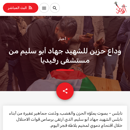
rss_feed
menu
search
البث المباشر
أخبار
وداع حزين للشهيد جهاد أبو سليم من
مستشفى رفيديا
email
share
نابلس – بصوت يملؤه الحزن والغضب، ودّعت جماهير غفيرة من أبناء
نابلس الشهيد جهاد أبو سليم، الذي ارتقى برصاص قوات الاحتلال
خلال اقتحامٍ دموي لمخيم بلاطة فجر اليوم.