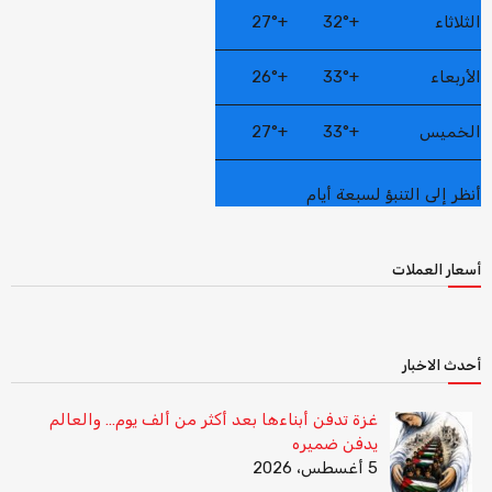
الثلاثاء
+
32°
+
27°
الأربعاء
+
33°
+
26°
الخميس
+
33°
+
27°
أنظر إلى التنبؤ لسبعة أيام
أسعار العملات
أحدث الاخبار
غزة تدفن أبناءها بعد أكثر من ألف يوم… والعالم
يدفن ضميره
5 أغسطس، 2026