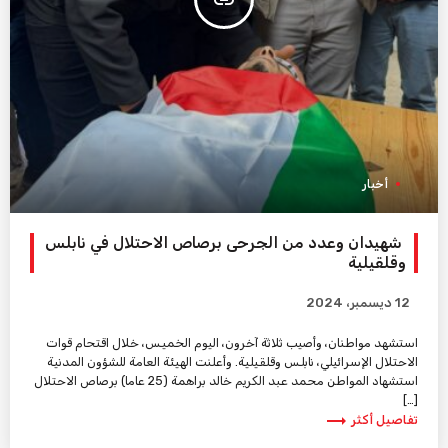
insert_link
أخبار
شهيدان وعدد من الجرحى برصاص الاحتلال في نابلس
وقلقيلية
12 ديسمبر، 2024
استشهد مواطنان، وأصيب ثلاثة آخرون، اليوم الخميس، خلال اقتحام قوات
الاحتلال الإسرائيلي، نابلس وقلقيلية. وأعلنت الهيئة العامة للشؤون المدنية
استشهاد المواطن محمد عبد الكريم خالد براهمة (25 عاما) برصاص الاحتلال
[…]
trending_flat
تفاصيل أكثر