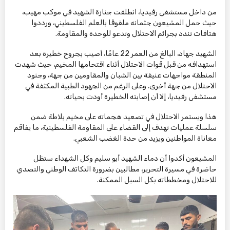
من داخل مستشفى رفيديا، انطلقت جنازة الشهيد في موكب مهيب،
حيث حمل المشيعون جثمانه ملفوفًا بالعلم الفلسطيني، ورددوا
هتافات تندد بجرائم الاحتلال وتدعو للوحدة والمقاومة.
الشهيد جهاد، البالغ من العمر 22 عامًا، أصيب بجروح خطيرة بعد
استهدافه من قبل قوات الاحتلال أثناء اقتحامها المخيم، حيث شهدت
المنطقة مواجهات عنيفة بين الشبان والمقاومين من جهة، وجنود
الاحتلال من جهة أخرى. وعلى الرغم من الجهود الطبية المكثفة في
مستشفى رفيديا، إلا أن إصابته الخطيرة أودت بحياته.
هذا ويستمر الاحتلال في تصعيد هجماته على مخيم بلاطة ضمن
سلسلة عمليات تهدف إلى القضاء على المقاومة الفلسطينية، ما يفاقم
معاناة المواطنين ويزيد من حدة الغضب الشعبي.
المشيعون أكدوا أن دماء الشهيد أبو سليم وكل الشهداء ستظل
حاضرة في مسيرة التحرير، مطالبين بضرورة التكاتف الوطني والتصدي
للاحتلال ومخططاته بكل السبل الممكنة.