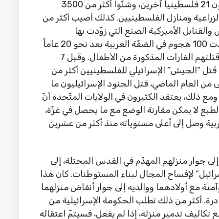
فلسطينياً، بينهم 174 طفلاً. وقتل المستوطنون 21 فلسطينياً آخرين، وشنّوا أكثر من 3500
زراعية ومنازل الفلسطينيين. كذلك أصيب أكثر من
 والقنابل الأميركية الصنع التي زوّدت بها
“إسرائيل”. وأغارت الطائرات الإسرائيلية، ونفّذت 100 هجوم في الضفّة الغربية بعد نحو 20 عاماً
من توقّفها. وكان 18 من أصل 168 ضحية قد قتلتهم الغارات المذكورة من الأطفال. وقبل 7
ل قتل “الجيش” الإسرائيلي للفلسطينيين أكثر من
ى من العام الماضي، قتل الجنود الإسرائيليون ما
حدها. ومع ذلك، يعتقد الكثيرون في الولايات المتّحدة أنّ
يخ بدأ في 7 تشرين الأوّل/أكتوبر 2023. بالطبع لا يمكن مقارنة الوضع مع ما يحصل في غزّة،
بية وصل إلى أعلى مستوياته منذ أكثر من عشرين
لى جوار منزلهم المهدّم في القدس المحتلة، إلى
ا “إسرائيل” لإفساح المجال لبناء المستوطنات. كان هذا
منة مع أولادهما ووالديه إلى جوار أنقاض منزلهما
ادرة. أكثر من ذلك تطلب الحكومة الإسرائيلية من
مة 10 آلاف دولار لدفع تكاليف تدمير منزله، إذا لم يفعل، فسيتمّ اعتقاله