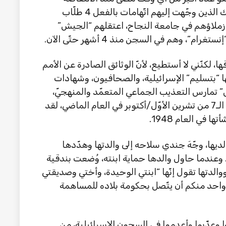
الأولى، التي انتهت قبل 31 عاماً. ومن بين أولئك الذين وجّهت إليهم اتّهامات بالفعل 4 طلّاب
زملاؤهم في جامعة النجاح، اعتقلهم “الجيش”
، وهم في السجن منذ 4 أشهر حتّى الآن.
ّقها، لكنّني لا أستطيع، لأنّ الوثائق الصادرة عن الأمم
“بتسليم” الإسرائيلية، والصحافيون، وشهادات
” تمارس التعذيب الجماعي المتعمّد والمنهجيّ،
والاعتداء على الفلسطينيين. لم يبدأ ذلك بعد الـ7 من تشرين الأوّل/أكتوبر في العام الماضي، لقد
 في العام 1948.
ديها، وجّهَ جندي سلاحه إلى والدتها وهدّدها
”. وعندما حاول والدها حماية ابنته، وُضعت بندقية
ووالدتها تقول إنّها “ابنتي الوحيدة، وأختي وصديقتي
واحد منكم أن يتّصل بحكومة بلاده للمساهمة
وعذّبوا وأعدموا في السجون الإسرائيلية، من