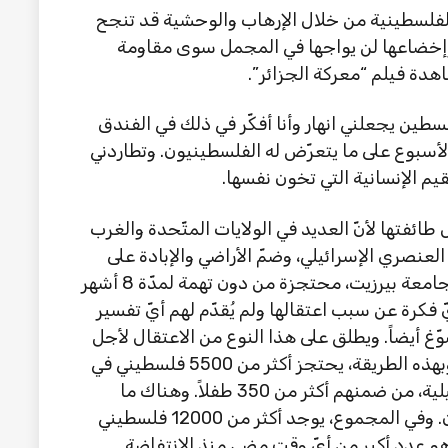
الفلسطينية من خلال الإرهاب والوحشية قد تنجح
ها وإخضاعها لن يواجها في المجمل سوى مقاومة
شاهدة فيلم “معركة الجزائر”.
ا شاهدته خلال 8 أيّامٍ في فلسطين يجعلني انهار وأنا أفكّر في ذلك في الفندق
 الأسبوع على ما يتعرّض له الفلسطينيون. وتطاردني
قيم الإنسانية التي تخون نفسها.
ة، أقول طائفتها لأنّ العديد في الولايات المتّحدة والغرب
لعنصري الإسرائيلي، وضمّ الأراضي والإبادة على
قدم المساواة مع المسلمين. ليان، طالبة في جامعة بيرزيت، محتجزة من دون تهمة لمدّة 8 أشهر
 فكرة عن سبب اعتقالها ولم يُقدّم لهم أيّ تفسير
وّغ أيضاً. ويطلق على هذا النوع من الاعتقال لأجل
غير مسمّى من دون تهمة بالاحتجاز الإداري. وبهذه الطريقة، يحتجز أكثر من 5500 فلسطيني في
الضفّة الغربية في السجون العسكرية الإسرائيلية، من ضمنهم أكثر من 350 طفلاً. وهناك ما
يقرب من 100 امرأة أخرى في السجن مع ليان. وفي المجموع، يوجد أكثر من 12000 فلسطيني
وهو عدد أكبر من أيّ وقت مضى منذ الانتفاضة