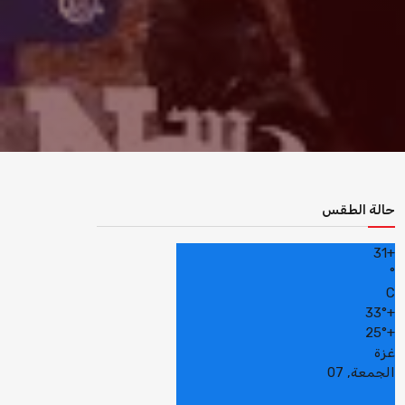
حالة الطقس
31
+
°
C
33°
+
25°
+
غزة
الجمعة, 07