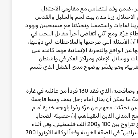
رت خلالها فلسطين، ضمن وفد للتضامن مع مقاومي الاحتلال
 الاحتلال. زرنا مدن بيت لحم والخليل والقدس
ينا لقاءات واستمعنا وتحدّثنا مع مسيحيين ويهود
ع غزّة. ومع أنّني أتقاضى أجراً مقابل البحث في
 أنّ الأسئلة التي طرحتها والملاحظات التي دوّنتها،
 عن الواقع والتجربة الإنسانية مهما كانت، على
ات ووسائل الإعلام ومراكز الفكر في واشنطن
بية، وهو يفسّر بوضوح مدى الفشل الذي تتّسم
شعرت بالعجز حين تعرّفت إلى حسن أبو ناصر وصافحته، الذي فقد 130 فرداً من عائلته في غارة
قيقة ما يمكن أن يقال أمام رجل يقف وسط فاجعة
ين تحدّثت معهم عن غزّة ردّوا بلهجة خدرة أمام
ع المدني الذين التقيناهم، إنّ حصيلة الضحايا
نتيجة للإبادة الجماعية الإسرائيلية في القطاع تتراوح بين 100 و200 ألف فلسطيني. وفي أثناء
الحرب على غزّة المستمرّة حتّى الآن، قتلت “إسرائيل” في الضفّة الغربية وفقاً لوكالة الأونروا 780