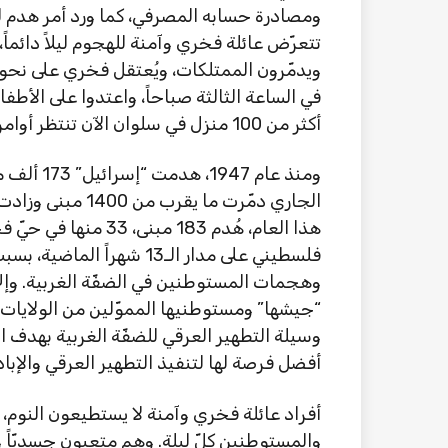
ومصادرة حسابه المصرفي، كما ورد أمر هدم ل
تتعرّض عائلة فخري وآمنة للهجوم ليلاً دائما
ويدمّرون الممتلكات، ويُعتقل فخري على نحو 
أكثر من 100 منزل في سلوان الآن تنتظر أوامر الهدم، ويعيش فيها 1500 فلسطيني.
ومنذ عام 7
فلسطيني على مدار الـ13 شهر
وهجمات المستوطنين في الضفّة الغربية. وإل
“جيشها” ومستوطنيها المموّلين من الولايات ال
وسيلة التطهير العرقي للضفّة الغربية بهدف الض
أفضل فرصة لها لتنفيذ التطهير العرقي والإبا
أفراد عائلة فخري وآمنة لا يستطيعون النوم
والمستوطنين كلّ ليلة. وهم متعبون جسديّاً