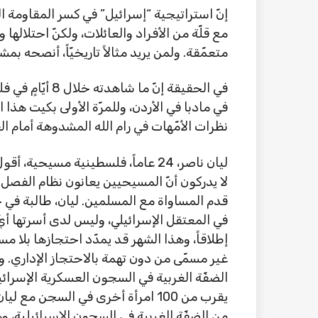
إنّ استراتيجية “إسرائيل” في كسر المقاومة 
مع قلّة من الأفراد والعائلات، ولكنّ احتلال
متعمّقة. ولمن يريد مثالاً تاريخيّاً، أنصحه بم
في الحقيقة إنّ م
في مادبا في الأردن، وللمرّة الأولى بكيت هذا
نظرات الأمّهات في رام الله المشدوهة أمام ال
ليان ناصر، 24 عاماً، فلسطينية مسيحي
لا يدركون أنّ المسيحيين يعانون نظام الفصل ا
في المعتقل الإسرائيلي، وليس لدى أسرتها أيّ
إطلاقاً، وهذا الشهر قد يمدّد احتجازها بلا مس
من الضفّة الغربية في السجون الإسرائيلية، 