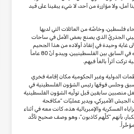
أمل، ولا مؤازرة من أحد، لا شيء يبقينا على قيد
اء فلسطين، وخاصّة من العائلات التي لديها
ني الجذريّ الذي يصنع بعض الأمل في ساحات
إلى غاية وحيدة في إنقاذ أولاده من هذا الجحيم
ونقلهم إلى برّ الأمان. وهذا أمر لم أكن أشاهده في السابق بين الفلسطينيين، ويبدو أنّ 80 عاماً
تركت أثراً بالغاً فيهم.
ّمات الدولية وغير الحكومية مكان إقامة فخري
ي سبق وجلس فوقها رئيس الشؤون الفلسطينية في
شغل منصبين سابقين قبل تولّيه الشؤون الفلسطينية
 الجيش الأميركي، ويدير عمليّات “مكافحة
اياه العسكرية والإمبريالية هذه، كانت معه في أثناء
كبار، بأنهم “كلّهم كاذبون”، وهو وصف صحيح تأكّد
خّراً.