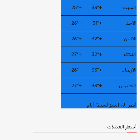
السبت
+
33°
+
25°
الأحد
+
31°
+
26°
الاثنين
+
32°
+
26°
الثلاثاء
+
32°
+
27°
الأربعاء
+
33°
+
26°
الخميس
+
33°
+
27°
أنظر إلى التنبؤ لسبعة أيام
أسعار العملات