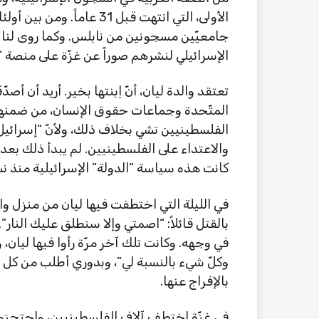
جامعيّين مسجونين من نابلس. وكما روى لنا 
الإسرائيلي لنشرهم صوراً عن غزّة على منصة “إنستغرام”
تعتقد والدة ليان، أنّ اِبنتها بخير. أريد أن أصد
المتّحدة وجماعات حقوق الإنسان، من ضمنها 
الفلسطينيين تشي بخلاف ذلك، ولأنّ “إسرائيل
كانت هذه سياسة “الدولة” الإسرائيلية منذ نشأتها
في الليلة التي اختطفت فيها ليان من منزل وال
بالقتل قائلاً: “اصمتي وإلا سنطلق عليك النار
في وجهه. وكانت تلك آخر مرّة رأوا فيها ليان، 
وكلّ شيء بالنسبة لي”، وبدوري أطلب من كل 
بالإفراج عنها.
في غزّة اختطف آلاف الفلسطينيين، واحتجزوا 