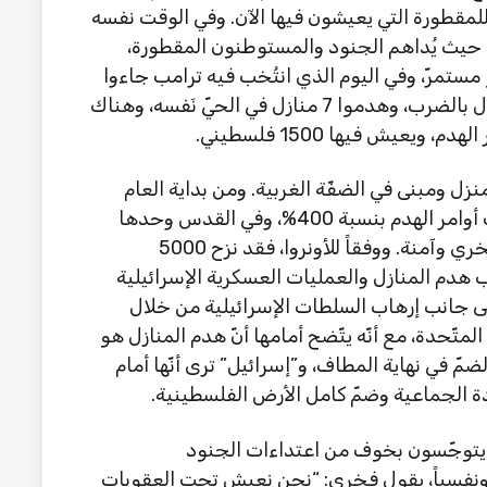
لمقطورة التي يعيشون فيها الآن. وفي الوقت نفسه
ً، حيث يُداهم الجنود والمستوطنون المقطورة،
مستمرّ، وفي اليوم الذي انتُخب فيه ترامب جاءوا
في الساعة الثالثة صباحاً، واعتدوا على الأطفال بالضرب، وهدموا 7 منازل في الحيّ نَفسه، وهناك
194، هدمت “إسرائيل” 173 ألف منزل ومبنى في الضفّة الغربية. ومن بداية العام
الجاري دمّرت ما يقرب من 1400 مبنى وزادت أوامر الهدم بنسبة 400%، وفي القدس وحدها
هذا العام، هُدم 183 مبنى، 33 منها في حيّ فخري وآمنة. ووفقاً للأونروا، فقد نزح 5000
اً الماضية، بسبب هدم المنازل والعمليات العسكرية الإسرائيلية
ى جانب إرهاب السلطات الإسرائيلية من خلال
متّحدة، مع أنّه يتّضح أمامها أنّ هدم المنازل هو
مّ في نهاية المطاف، و”إسرائيل” ترى أنّها أمام
دة الجماعية وضمّ كامل الأرض الفلسطينية.
، يتوجّسون بخوف من اعتداءات الجنود
 ونفسياً، يقول فخري: “نحن نعيش تحت العقوبات