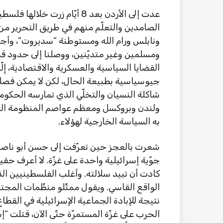
عدت إلى الأردن بعد 8 أيّام ز
الصامدين والتعلّم منهم في طريق التحرير من
ونابلس ورام الله ومستوطنة “سديروت”، وأجر
ومسلمين وغير متديّنين، ووصلنا إلى حدود قطا
القضايا السياسية والعسكرية والاقتصادية، إِلّا
جيوسياسية بطبيعة الحال، لكن لا يمكن فصلها
شاكلة النسيان والتخلّي الذي تمارسه الحكوم
ولندن وبروكسل ومعظم عواصم المنظومة الغر
به السياسة الخارجية لهؤلاء.
جوّية إسرائيلية واحدة على غزّة. لا أعرف ح
كادت أن تبيد سلالته. وأغلب الفلسطينيين الذ
الواقع القاسي. ويقول ممثّلو منظّمات المجتم