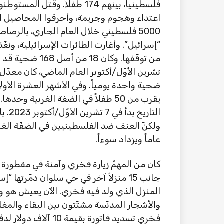
اعتداء وهجوم وجريمة، وأحرقوا المحاصيل ال
5000 فلسطيني خلال العام الجاري، بالرصاص
تشرين الأوّل/أكتوبر العام الماضي، كان معدّ
ضحية واحدة يومياً. وفي الأشهر العشرة الأول
يقرب من 50 طفلاً في الضفة الغربية و
التار
ولكنّ العنف ضد الفلسطينيين في الضفّة الغر
عاماً ويزداد سوءاً.
كان من المهمّ زيارة فخري وآمنة في مقطورة إ
جانب 15 منزلاً آخر في حي سلوان دمّرته
المنزل الذي ولد فيه فخري. الآن يعيش هو وآ
والأشجار المدنّسة مشتّتون بين البقاء والمغ
فخري تسديد فاتورة بقي