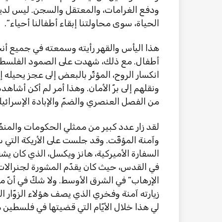
ودفع الغرامات، والمعتقل والسجن. ليس لدينا 
الحياة، سوى محاولتنا إبقاء أطفالنا أحياء”.
هذا اليأس والقهر رأيته وسمعته في جميع أنح
أطفال. مع ذلك، شهدت على الصمود الفلسطي
انكسار الروح، المؤثّر بالبعض إلى عجز يحيله 
من الفصل العنصري والضمّ والإبادة الإسرائيلية 
لقد زار عدد كبير من ممثلي الحكومات والمنظ
وآمنة المؤقّت. وقد جلست على الأريكة الت
السفارة الأميركية، هانز ويكسل، الذي كان ي
في القدس، حيث كان يقدّم المشورة لجنرالات
الإرهاب” في الشرق الأوسط. ولا شكّ في أنّ مز
زيارته آمنة وفخري الذي يصف هؤلاء الزوّار ال
لي هذا خلال الأيّام التي قضيتها في فلسطين مؤ