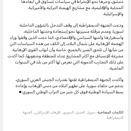
دمشق، وجرها نحو الإنخراط في سياسات تتساوق في أبعادها
المحلية والإقليمية، مع مشاريع الهيمنة التركية والأميركية
والإسرائيلية.
ودعت الجبهة الديمقراطية إلى وقف التدخل بالشؤون الداخلية
لسوريا، وعدم عرقلة مسيرتها نحو إستعادة وحدتها الداخلية،
واستقرارها وأمنها السياسي والإقتصادي، كما دعت الذين وقفوا وراء
الهجمة الإرهابية على شمال البلاد، إلى الكف عن هذه السياسات التي
من شأنها أن تلحق الضرر بالجميع، خاصة وأن أبواب القوى الإرهابية
مشرعة للإنسياق مع أكثر المشاريع عداء للمنطقة وشعوبها، كما أكدت
على ذلك التجارب الدموية التي تعرض لها أكثر من بلد في السنوات
الماضية.
وأكدت الجبهة الديمقراطية ثقتها بقدرات الجيش العربي السوري،
بدعم من حلفاء سوريا، على تطهير البلاد من دنس الإرهاب، وإعادة
بسط السيادة الوطنية فوق كل شبر من التراب الوطني السوري ■
الكلمات المفتاحية:
سوريا
,
الجيش السوري
,
الإرهاب الإسرائيلي
,
الجبهة
الديمقراطية
.