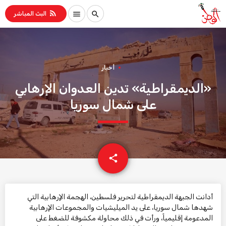
rss_feed
menu
search
البث المباشر
أخبار
«الديمقراطية» تدين العدوان الإرهابي
على شمال سوريا
email
share
أدانت الجبهة الديمقراطية لتحرير فلسطين، الهجمة الإرهابية التي
شهدها شمال سوريا، على يد الميليشيات والمجموعات الإرهابية
المدعومة إقليمياً، ورأت في ذلك محاولة مكشوفة للضغط على