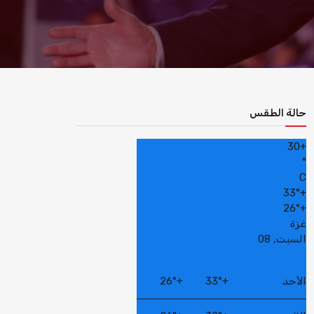
حالة الطقس
30
+
°
C
33°
+
26°
+
غزة
السبت, 08
الأحد
+
33°
+
26°