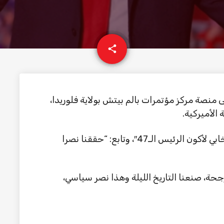
email
share
منصة مركز مؤتمرات بالم بيتش بولاية فلوريدا،
 الأميركية.
وقال ترامب: “أشكر الشعب الأميركي على انتخابي لأكون الرئيس الـ47″، وتابع: “حققنا نصرا
رجحة، صنعنا التاريخ الليلة وهذا نصر سياسي،