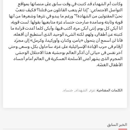
وكانت أم الشهداء قد كتبت في وقت سابق على منصاتها بمواقع
التواصل الاجتماعي: “إذا لمْ يتعب القاتلون من قتلنا؟ فكيفَ نتعبُ
نحنُ المقتولين من الشهادة؟” ورغم ما يبدو في نثرها وشعرها من أنها
قوية وثابتة وصامدة صارحت خنساء غزة متابعيها بقولها: لست قوية،
أنا أبكي كل يوم، إننى أبكى مرة، أكتب فيها، وأبكى كلما أعدت قراءة ما
كتبته عن أطفالى، ولهم، لكنه الشىء الوحيد الذى أستطيع أن أفعله،
فأنا لن أسمح أن يتحول «يامن، وكنان، وأوركيدا، وكرمل» إلى مجرّد
أرقام فى حرب الإبادة الإسرائيلية على غزة، سأحاول بكل، وسعى وحتى
آخر نفس فى حياتى أن أذكّر العالم بوحشية هذا الاحتلال الوحشى
المجرم الذى يشهر أعتى الأسلحة العسكرية فى العالم أمام أجساد
الأطفال الغضّة.
الكلمات المفتاحية:
غزة
,
الشهداء
,
خنساء
.
الخبر السابق