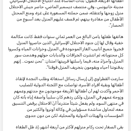
أطفالها الأربعة، فتقول: بدأت المأساة عند اجتياح الاحتلال الإسرائيلي
مدينة خانيونس ، وفي منتصف ديسمبر الماضي، حاصر جيش الاحتلال
منزل زوجها واعتقله، ضمن حملته المسعورة على غزة، ومنع المحتل
الأطفال من مغادرة بيتهم، ثم قصف عليهم المنزل بعد أسبوع من
الحصار”.
هاتفها طفلها يامن البالغ من العمر ثماني سنوات فقط، كانت مكالمة
خفية وقال لها إن جنود الاحتلال الإسرائيلي الذين حاصروا المنزل
فجروا جميع أنابيب الغاز الموجودة في المنزل وخزانات المياه وكسروا
كل محتوياته، ثم انتشرت الجرافات والدبابات حولهم وهدمت سور
المنزل وأجزاءً منه.، فيما راسلتها قريبتها امتنان: “نحن نموت… إنهم
يدفنوننا أحياء ويقومون بتجريف المنزل فوقنا”.
سارعت القطراوي إلى إرسال رسائل استغاثة وطلب النجدة لإنقاذ
أطفالها وبقية أفراد الأسرة، تواصلت مع اللجنة الدولية للصليب
الأحمر وأكدت لهم أن أطفالها الأربعة موجودون مع جدتهم وعمهم
وزوجة عمهم في المنزل، ولكن ردهم كان سلبياً واصفة إياه بأنه كان
في منتهى السوء، ولم يفعل شيئاً متذرعاً أنّ الاحتلال يرفض التنسيق
معه، لتحاول مناشدة مسؤولين في وكالة أونروا والكثير من
المؤسسات والهيئات الدولية والمحلية، لكن من دون جدوى
بقى الصغار تحت ركام منزلهم لأكثر من أربعة أشهر، إذ ظل الطغاة