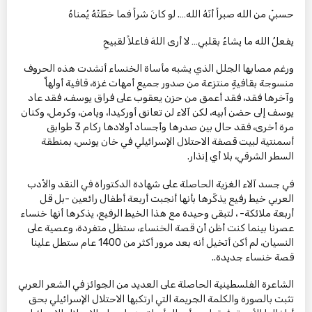
حسبيْ من الله صبراً أنّهُ الله…. لو كانَ شراً فما خطّتْهُ يُمناهُ
يفعلُ الله ما يشاءُ بقلبي… لا أرى اللهَ فاعلاً لقبيحِ
ورغم مصابها الجلل الذي يشبه مأساة الخنساء أنشدت هذه الحروف
منسوجة بقافيةٍ منتزعة من صدور جميعِ أمهات غزة، قافية أولهاٌ
وآخرها فقد، فقد أعمق من حزن يعقوب على فراق يوسف، فقد عاد
يوسف إلى حضن أبيه، لكن آلاء لن تعانق أوركيدا، ويامن، وكرمل، وكنان
مرة أخرى، فقد حال بين صدرها وأجساد أولادها ركام 3 طوابق
أسمنتية لبيت قصفة الاحتلال الإسرائيلي في خان يونس، بمنطقة
السطر الشرقي، بلا أي إنذار.
في جسد آلاء الغزية الحاصلة على شهادة الدكتوراة في النقد والأدب
العربي خيط رفيع يذكّرها بأنها أنجبت أربعة أطفال رائعين -بل قل
أربعة ملائكة- ، لتبقى وحيدة مع هذا الخيط الرفيع، يذكرها أنها خنساء
عصرنا بينما كنت أظن أن قصة الخنساء، ستظل متفردة، وعصية على
النسيان، لم أكن أتخيل أنه بعد مرور أكثر من 1400 عام ستطل علينا
قصة خنساء جديدة..
الشاعرة الفلسطينية الحاصلة على العديد من الجوائز في الشعر العربي
تثبت بالصورة والكلمة الجريمة التي ارتكبها الاحتلال الإسرائيلي بحق