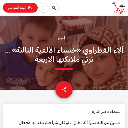
rss_feed
menu
search
البث المباشر
أخبار
ألاء القطراوي «خنساء الألفية الثالثة» …
ترثي ملائكتها الاربعة
email
share
شيماء ناصر الدرة
حسبيْ من الله صبراً أنّهُ فعّالْ…. لو كان شراً فلمْ تنفذْ بهِ الأفعالْ