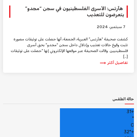
هآرتس: الأسرى الفلسطينيون في سجن “مجدو”
يتعرضون للتعذيب
7 سبتمبر، 2024
كشفت صحيفة “هآرتس” العبرية، الجمعة، أنها حصلت على توثيقات مصورة
تثبت وقوع حالات تعذيب وإذلال داخل سجن “مجدو” بحق أسرى
فلسطينيين. وقالت الصحيفة عبر موقعها الإلكتروني إنها “حصلت على توثيقات
[…]
trending_flat
تفاصيل أكثر
حالة الطقس
31
+
°
C
32°
+