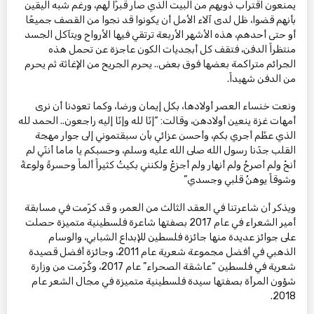
يمنعون اقتراب ذويهم من البيت الذي صار قبرًا لهم، ورغم شبه اليقين
بأنهم قضوا، ظل لدى آلاء الأمل أن يكونوا قد نجوا من القصف جميعًا
أو حتى أحدهم، هذه الأشهر الأربعة ترتقي فيها الأرواح ويتآكل الجسد
منتظراً الدفن، فتقف كل أبجديات الكون عاجزة عن تحمل هذه
الجرائم متراكمة بعضها فوق بعض.. يحرم الجريح من الإغاثة ثم يحرم
من الدفن شهيداً.
ونعت خنساء العصر أولادها، بكل إيمان ورضا، وكما تعودنا أن نرى
أمهات غزة ينعين أولادهن، وقالت: “إنّا لله وإنّا إليه راجعون.. الحمد لله
الذي عظّم أجري بكم، وأحسن عزائي بأن سبقتموني إلى جوار مهجة
القلب جدّنا رسول الله صلى الله عليه وسلم، وحسبكم يا ماما أننّي لم
أنحْ ولم أصرخْ ولم أنهار ولم أجزعْ ولكنني بكيتُ كثيراً ألماً وحسرةً ولوعةً
وشوقاً يوهنُ قلبي وجسدي”
ويذكر أن شاعرتنا في العقد الثالث من العمر، و قد كرّمت في مسابقة
أمير الشعراء في عام 2017 بصفتها شاعرة فلسطينية متميزة حصلت
على جوائز عديدة منها جائزة فلسطين للإبداع الشبابي، والوسام
الذهبي في أفضل مجموعة شعرية عام 2011، وجائزة أفضل قصيدة
شعرية في فلسطين “عاشقة الصحراء” عام 2017، وكُرّمت من وزارة
شؤون المرأة بصفتها سيدة فلسطينية متميزة في مجال الشعر عام
2018.