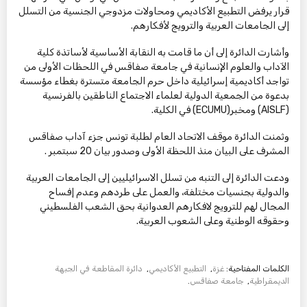
قرار يرفض التطبيع الأكاديمي ومحاولات مزدوجي الجنسية من التسلل
إلى الجامعات العربية والترويج لأفكارهم.
وأشارت الدائرة إلى أن ما قامت به النقابة الأساسية لأساتذة كلية
الآداب والعلوم الإنسانية في جامعة صفاقس في اللحظات الأولى من
تواجد أكاديمية إسرائيلية داخل حرم الجامعة متسترة بغطاء مؤسسة
بدعوة من الجمعية الدولية لعلماء الاجتماع الناطقين بالفرنسية
(AISLF) ومخبر(ECUMU) في الكلية.
وثمنت الدائرة موقف الاتحاد العام لطلبة تونس جزء آداب صفاقس
المشرف على البيان منذ اللحظة الأولى وصدور بيان 20 سبتمبر .
ودعت الدائرة إلى التنبه من تسلل الاسرائيليين إلى الجامعات العربية
والدولية بجنسيات مختلفة، والعمل على طردهم وعدم إفساح
المجال لهم للترويج لافكارهم العدوانية بحق الشعب الفلسطيني
وحقوقه الوطنية وعلى الشعوب العربية.
الكلمات المفتاحية:
غزة
,
التطبيع الأكاديمي
,
دائرة المقاطعة في الجبهة
الديمقراطية
,
جامعة صفاقس
.