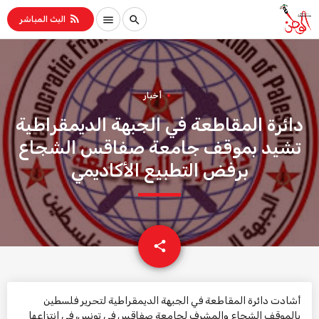
rss_feed
menu
search
البث المباشر
أخبار
دائرة المقاطعة في الجبهة الديمقراطية
تشيد بموقف جامعة صفاقس الشجاع
برفض التطبيع الأكاديمي
email
share
أشادت دائرة المقاطعة في الجبهة الديمقراطية لتحرير فلسطين
بالموقف الشجاع والمشرف لجامعة صفاقس في تونس، في انتزاعها