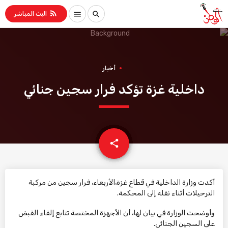
rss_feed
menu
search
البث المباشر
أخبار
داخلية غزة تؤكد فرار سجين جنائي
email
share
أكدت وزارة الداخلية في قطاع غزة،الأربعاء، فرار سجين من مركبة
الترحيلات أثناء نقله إلى المحكمة.
وأوضحت الوزارة في بيان لها، أن الأجهزة المختصة تتابع إلقاء القبض
على السجين الجنائي.