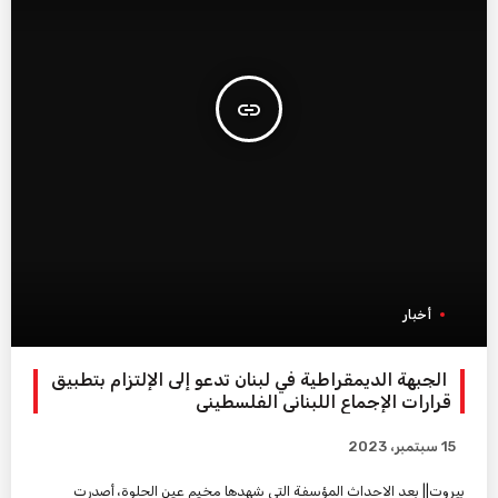
insert_link
أخبار
الجبهة الديمقراطية في لبنان تدعو إلى الإلتزام بتطبيق
قرارات الإجماع اللبناني الفلسطيني
15 سبتمبر، 2023
بيروت|| بعد الاحداث المؤسفة التي شهدها مخيم عين الحلوة، أصدرت