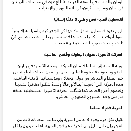
الوطن والشتات في الضفة الغربية وقطاع غزة، في مخيمات اللاجئين
في لبنان وسوريا والأردن، في بلاد المهجر والإغتراب.
فلسطين قضية تحرر وطني لا ملفًا إنسانيًا
اليوم تعود فلسطين لتحتل مكانتها في الجغرافية والسياسة إقليمياً
ودولياً، ولتحتل مكانها باعتبارها قضية تحرر وطني لشعب شامخ، أبيٌ
ثابت، وليست مجرد قضية لاجئين فحسب.
الحركة الأسيرة: عنوان البطولة وفضح الفاشية
نوجه التحية إلى أبطالنا فرسان الحركة الوطنية الأسيرة في زنازين
العدو وسجونه، قادة ومناضلين، الذين يرسمون لوحات البطولة على
خط الصدام المباشر مع دولة الإحتلال ومؤسساتها الأمنية الفاشية.
هذه الحركة التي أنجبت أبطالاً ورجالاً ونساءً شكّلوا مفخرةً لشعبنا
ولعموم أحرار العالم، كما شكّلت الحركة الأسيرة الفلسطينية لطخة
عار على وجه المشروع الصهيوني الفاشي.
الحرية قدر لا يسقط
نقول بكل عزم وقوة: لا بد من الحرية وإن طالت المعاناة، لا بد من
الفجر وإن طال الليل، إن فجركم هو فجر الحرية للفلسطينيين ولكل