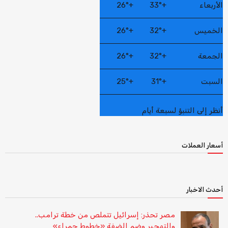
الأربعاء
+
33°
+
26°
الخميس
+
32°
+
26°
الجمعة
+
32°
+
26°
السبت
+
31°
+
25°
أنظر إلى التنبؤ لسبعة أيام
أسعار العملات
أحدث الاخبار
مصر تحذر: إسرائيل تتملص من خطة ترامب..
والتهجير وضم الضفة «خطوط حمراء»