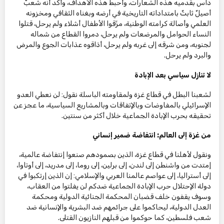
داس بقدميه هذه الشعارات، وأحبط هذه الأهداف، وأكد أنه شعبٌ
أصيلٌ ثابتٌ بامتداداته التاريخية في أرضه وبغناه الثقافي ومخزونه
العلمي وأصالة كرامته الوطنية، مزّقوا الأطفال أشلاء ولم يرحل، قتلوا
النساء الحوامل والمرضعات ولم يرحل، دمروا القطاع من شماله
لجنوبه، ومن شرقه إلى غربه ولم يرحل، أذاقوه عذابات الجوع والمرض
والبرد ولم يرحل.
لا تنازل سياسي بعد الإبادة
لشعبنا البطل في قطاع غزة ولمقاومته الباسلة نقول: لن نعطي العدو
الإسرائيلي بالمفاوضات وبالإتفاقات وبالمشاريع السياسية، ما عجز عن
تحقيقه بحرب الإبادة الجماعية خلال أكثر من سنتين.
من غزة إلى العالم: انتفاضة ضمير إنساني
ونقول لأهلنا في قطاع غزة، الذين بصمودهم صنعوا إنتفاضة عالمية،
إمتدت من واشنطن إلى لندن، إلى برلين، إلى روما، إلى مدريد، إلى أوتاوا،
إلى أستراليا، إلى عواصم عالمنا العربي والإسلامي: إن الذين إرتكبوا في
دولة الإحتلال حرب الإبادة الجماعية ضدكم لن يفلتوا من العقاب،
وسوف يقفون خلف قضبان المحكمة الجنائية الدولية ومحكمة
العدل الدولية، ليحاكموا على جرائمهم ضد البشرية والإنسانية ضد
شعب فلسطين، كما حوكموا من قبلهم النازيون القتلى.