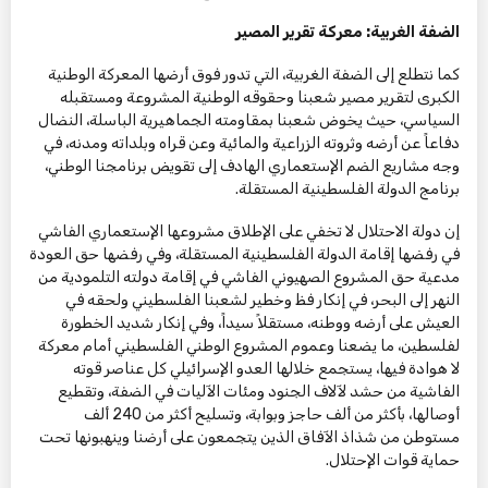
الضفة الغربية: معركة تقرير المصير
كما نتطلع إلى الضفة الغربية، التي تدور فوق أرضها المعركة الوطنية
الكبرى لتقرير مصير شعبنا وحقوقه الوطنية المشروعة ومستقبله
السياسي، حيث يخوض شعبنا بمقاومته الجماهيرية الباسلة، النضال
دفاعاً عن أرضه وثروته الزراعية والمائية وعن قراه وبلداته ومدنه، في
وجه مشاريع الضم الإستعماري الهادف إلى تقويض برنامجنا الوطني،
برنامج الدولة الفلسطينية المستقلة.
إن دولة الاحتلال لا تخفي على الإطلاق مشروعها الإستعماري الفاشي
في رفضها إقامة الدولة الفلسطينية المستقلة، وفي رفضها حق العودة
مدعية حق المشروع الصهيوني الفاشي في إقامة دولته التلمودية من
النهر إلى البحر، في إنكار فظ وخطير لشعبنا الفلسطيني ولحقه في
العيش على أرضه ووطنه، مستقلاً سيداً، وفي إنكار شديد الخطورة
لفلسطين، ما يضعنا وعموم المشروع الوطني الفلسطيني أمام معركة
لا هوادة فيها، يستجمع خلالها العدو الإسرائيلي كل عناصر قوته
الفاشية من حشد لآلاف الجنود ومئات الآليات في الضفة، وتقطيع
أوصالها، بأكثر من ألف حاجز وبوابة، وتسليح أكثر من 240 ألف
مستوطن من شذاذ الآفاق الذين يتجمعون على أرضنا وينهبونها تحت
حماية قوات الإحتلال.