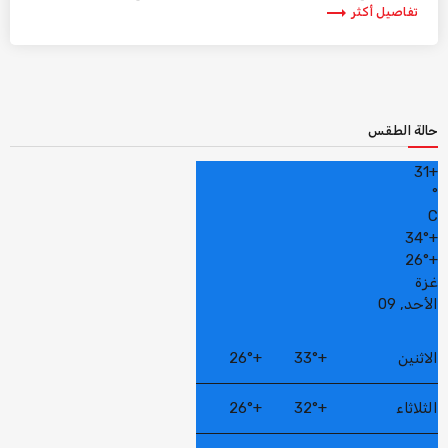
trending_flat
تفاصيل أكثر
حالة الطقس
31
+
°
C
34°
+
26°
+
غزة
الأحد, 09
الاثنين
+
33°
+
26°
الثلاثاء
+
32°
+
26°