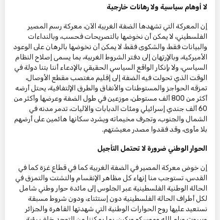
لا أوهام سياسية ولا رهانات خارجية
إن المعركة التي تشهدها الضفة الغربية الآن، معركة رسم المصير
الفلسطيني، لا يمكن أن نخوضها بالتصريحات فحسب، وبالنداءات
والبيانات فقط، والشكوى فقط، لا يمكن أن نخوضها بالرهان على الوعود
الأميركية، وبالإرتهان إلى دفتر الشروط الغربية، بما يسمى إصلاح النظام
السياسي، ولا بإنكار الواقع السياسي الحقيقي بالإدعاء أننا بتنا دولة في
الوقت الذي تحولت فيه الضفة إلى إقليم مغتصب مقطع الأوصال،
تمزقه الحواجز والمستوطنات والأنفاق والطرق الإلتفافية، يحتل أرضه
أكثر من 800 ألف مستوطن، موزعين في طول الضفة وعرضها وأكثر من
60 ألف جندي إسرائيلي ومئات الدبابات والآليات، تدمر مدنه في
الشمال والجنوب، وتجرف مخيماته ويشرد سكانها هائمين على أرضهم
بلا مأوى، وقد فقدوا مصدر معيشتهم.
الحوار الوطني ضرورة لا تحتمل التأجيل
إن خوض معركة المصير في الضفة الغربية كما في قطاع غزة كما في
القدس، تستوجب منا إنهاء كل مظاهر الإنقسام والتشتت والتمزق في
الحالة الوطنية الفلسطينية عبر الجلوس إلى مائدة حوار وطني شامل
لكل أطراف الحالة الفلسطينية دون إستثناء، ودون شروط مسبقة
نستعيد عليها روح الحوارات الوطنية التي شهدتها القاهرة والجزائر
وبيروت ورام الله وموسكو وبكين، بما يمكننا من التوحد خلف رؤية