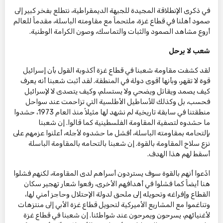
في ذكرى الإنطلاقة المجيدة للجبهة الديمقراطية، نتطلع بفخر كبير إلى
صمود أهلنا في قطاع غزة، ملتحماً مع مقاومته الباسلة، مقدماً للعالم
أروع مشاهد الصمود والثبات والتماسك، وصون الكرامة الوطنية.
شعب لا يرحل
لقد كشفت مقاومة شعبنا في قطاع غزة أكذوبة القول بأن إسرائيل
قوة لا تقهر، وبأنها أقوى دولة في المنطقة. لقد أثبت شعبنا أنه يعرف
كيف يصمد ويقاتل ويضحي ولا يستسلم، وكيف يتصدى لا لإسرائيل
فحسب، بل وكذلك للأساطيل الأطلسية التي تزاحمت عند سواحل
منطقتنا في سابقة تاريخية لم نشهد لها مثيلاً منذ العام 1973، حشدوا
ما حشدوه لتصفية المقاومة الفلسطينية كما قالوا. إن شعبنا
بإلتحامه بمقاومته الباسلة، أفشل ما حشدوه لأجله، أعلنوا عزمهم على
نزع سلاح المقاومة بالقوة. إن شعبنا بالتحامه بالمقاومة الباسلة
أسقط لهم هذا الهدف.
ادّعوا أنهم بالقوة سوف يستردون أسراهم لدى المقاومة، لكنهم فشلوا
هنا أيضاً كما فشلوا في أهدافهم الأخرى، رفعوا شعار تهجير سكان
القطاع وإفراغه وتحويله إلى ملحق لدولة الإحتلال وحاجز أمني لها،
وتناغموا مع المشاريع الأميركية لتحويل قطاع غزة الأبي إلى منتزهات
لأغنيائهم، يسرحون ويمرحون عند شواطئنا. إن شعبنا في قطاع غزة