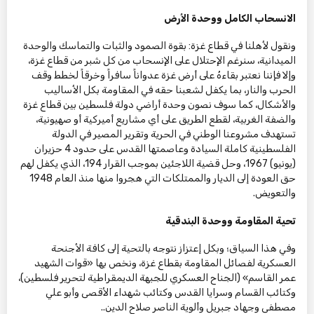
الانسحاب الكامل ووحدة الأرض
ونقول لأهلنا في قطاع غزة: بقوة الصمود والثبات والتماسك والوحدة
الميدانية، سنرغم الإحتلال على الإنسحاب من كل شبر من قطاع غزة،
وإلا فإننا نعتبر بقاءهُ على أرض غزة عدواناً سافراً وخرقاً لخطط وقف
الحرب والنار، بما يكفل لشعبنا حقه في المقاومة بكل الأساليب
والأشكال، كما سوف نصون وحدة أراضي دولة فلسطين بين قطاع غزة
والضفة الغربية، لقطع الطريق على أي مشاريع أميركية أو صهيونية،
تستهدف مشروعنا الوطني في الحرية وتقرير المصير في الدولة
الفلسطينية كاملة السيادة وعاصمتها القدس على حدود 4 حزيران
(يونيو) 1967، وحل قضية اللاجئين بموجب القرار 194، الذي يكفل لهم
حق العودة إلى الديار والممتلكات التي هجروا منها منذ العام 1948
والتعويض.
تحية المقاومة ووحدة البندقية
وفي هذا السياق؛ وبكل إعتزاز نتوجه بالتحية إلى كافة الأجنحة
العسكرية لفصائل المقاومة بقطاع غزة، ونخص بها «قوات الشهيد
عمر القاسم» (الجناح العسكري للجبهة الديمقراطية لتحرير فلسطين)،
وكتائب القسام وسرايا القدس وكتائب شهداء الأقصى وأبو علي
مصطفى وجهاد جبريل وألوية الناصر صلاح الدين..