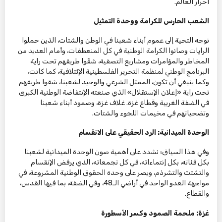
أحرار العالم.
الشعب الحارس للكرامة ووحدة التمثيل
نوجه التحية إلى عموم أبناء شعبنا في الوطن والشتات، الذين حملوا
الرايات وصانوا الكرامة الوطنية في كل المنعطفات، وأمام العديد من
المخاطر والمؤامرات ومشاريع التصفية، شقّوا طريقهم تحت راية
البرنامج الوطني لمنظمة التحرير الفلسطينية الإئتلافية، كما كانت،
وكما ينبغي أن تكون، الممثل الشرعي والوحيد لشعبنا، شقوا طريقهم
تحت راية «إعلان الإستقلال» الذي صنعته الإنتفاضة الوطنية الكبرى
في الضفة الغربية وقطاع غزة. غلاف غزة، وصمود أبناء شعبنا
وتضحياتهم في مخيمات اللجوء والشتات.
الوحدة الميدانية: الرد الحقيقي على الانقسام
وفي هذا السياق؛ نشدد على أهمية صون الوحدة الميدانية لشعبنا
بكل فئاته، بكل إنتماءاته، في كل تجمعاته، الذي يرفض الإنقسام
والتشتت والتشرذم، ويصر على وحدة الحقوق الوطنية المشروعة، في
مواجهة العدو الواحد في أراضي الـ48، وفي الضفة، بما فيها القدس،
والقطاع.
غزة: ملحمة الصمود وكسر الأسطورة