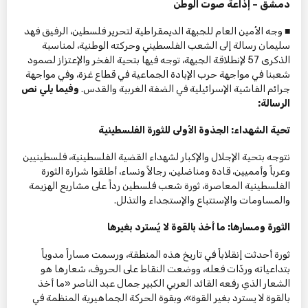
دمشق – إذاعة صوت الوطن
■ وجه الأمين العام للجبهة الديمقراطية لتحرير فلسطين، الرفيق فهد
سليمان رسالة إلى الشعب الفلسطيني وحركته الوطنية، لمناسبة
الذكرى 57 لإنطلاقة الجبهة، توجه فيها بتحية الفخر والإعتزاز لصمود
شعبنا في مواجهة حرب الإبادة الجماعية في قطاع غزة، وفي مواجهة
جرائم الفاشية الإسرائيلية في الضفة الغربية والقدس.
وفيما يلي نص
الرسالة:
تحية الشهداء: الجذوة الأولى للثورة الفلسطينية
نتوجه بتحية الإجلال والإكبار لشهداء القضية الفلسطينية، فلسطينيين
وعرباً وأمميين، قادة ومناضلين، رجالاً ونساء، أطلقوا شرارة الثورة
الفلسطينية المعاصرة، ثورة شعب فلسطين رداً على مشاريع الهزيمة
والمساومات والإستتباع والإستجداء والتذلل.
الثورة ومسارها: ما أُخذ بالقوة لا يُسترد بغيرها
ثورة أحدثت إنقلاباً في تاريخ هذه المنطقة، ورسمت مساراً مدوياً
بتداعياته وردّات فعله، ووضعت النقاط على الحروف، شعارها هو
الشعار الذي رفعه القائد العربي الكبير جمال عبد الناصر «ما أخذ
بالقوة لا يسترد بغير القوة»، وبقوة الحركة الجماهيرية المنظمة في