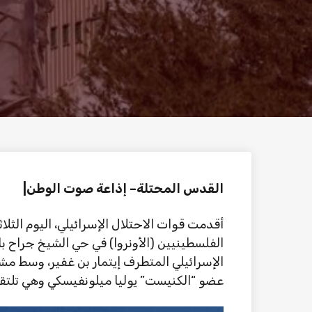
القدس المحتلة– إذاعة صوت الوطن|
أقدمت قوات الاحتلال الإسرائيلي، اليوم الثل
الفلسطينيين (الأونروا) في حي الشيخ جراح ب
الإسرائيلي المتطرف إيتمار بن غفير، وسط م
عضو “الكنيست” يوليا ميلونفيسكي وهي تلتقط 