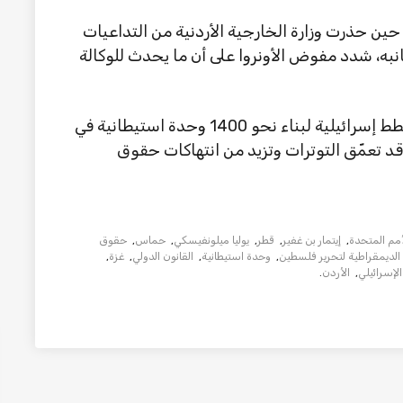
حين حذرت وزارة الخارجية الأردنية من التداعيات
انبه، شدد مفوض الأونروا على أن ما يحدث للوكالة
وتأتي هذه التطورات بعد تقارير إعلامية عن خطط إسرائيلية لبناء نحو 1400 وحدة استيطانية في
 تعمّق التوترات وتزيد من انتهاكات حقوق
أمم المتحدة
,
إيتمار بن غفير
,
قطر
,
يوليا ميلونفيسكي
,
حماس
,
حقوق
الديمقراطية لتحرير فلسطين
,
وحدة استيطانية
,
القانون الدولي
,
غزة
,
لإسرائيلي
,
الأردن
.