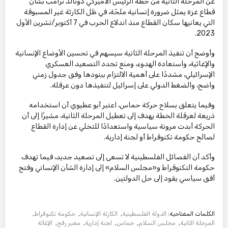
عن المرحلة الثانية من خطة الرئيس الأميركي دونالد ترامب بشأن
قطاع غزة يمثل ضرورة إنسانية ملحّة، في ظل الكارثة غير المسبوقة
التي يعانيها سكان القطاع منذ اندلاع الحرب في 7 أكتوبر/تشرين الأول
2023.
وأوضح أن تنفيذ المرحلة الثانية سيسهم في تحسين الأوضاع الإنسانية
والإغاثية، واستعادة الهدوء، ومنع تجدد التصعيد العسكري
الإسرائيلي، مشددًا على أهمية الالتزام ببنودها وفق جدول زمني
واضح، والضغط الدولي على إسرائيل لتنفيذها دون عرقلة.
وفيما يتعلق بسلاح حركة حماس، اعتبر أبو عطيوي أن استخدامه
ذريعة لعرقلة الخطة يهدف إلى تعطيل المرحلة الثانية، مشيرًا إلى أن
الحركة أبدت مرونة سياسية واستعدادًا للتخلي عن إدارة القطاع
لصالح حكومة تكنوقراط أو لجنة إدارية.
وأكد أن الفصائل الفلسطينية لا تسعى إلى تصعيد جديد، فيما تهدف
حكومة التكنوقراط و«مجلس السلام» إلى إدارة الشأن الإنساني وفتح
أفق سياسي يقود إلى حل الدولتين.
الكلمات المفتاحية:
الدولة الفلسطينية
,
الكارثة الإنسانية
,
حكومة تكنوقراط
,
المرحلة الثانية
,
مجلس السلام
,
حماس
,
لجنة إدارية
,
معبر رفح
,
الإغاثة