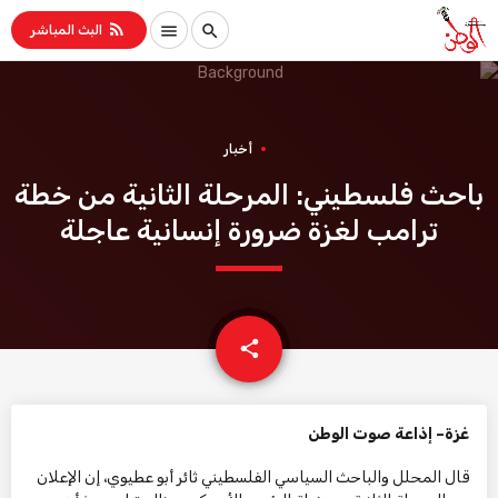
rss_feed
menu
search
البث المباشر
أخبار
باحث فلسطيني: المرحلة الثانية من خطة
ترامب لغزة ضرورة إنسانية عاجلة
email
share
غزة– إذاعة صوت الوطن
قال المحلل والباحث السياسي الفلسطيني ثائر أبو عطيوي، إن الإعلان