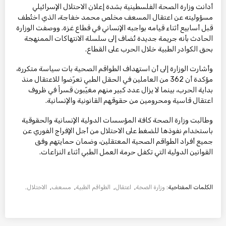
أدانت وزارة الصحة الفلسطينية بشدة إعلان الاحتلال الإسرائيلي
مسؤوليته عن اعتقال المسعف مخلص محمد خفاجة، الذي اختُطف
قبل أسابيع أثناء قيامه بواجبه الإنساني في قطاع غزة. ووصفت الوزارة
الحادث بأنه جريمة جديدة تُضاف إلى سلسلة الانتهاكات الممنهجة
بحق الكوادر الطبية خلال الحرب على القطاع.
وأشارت الوزارة إلى أن استهداف الطواقم الصحية بات سياسة متكررة،
مؤكدة أن 362 من العاملين في الحقل الطبي تعرّضوا للاعتقال منذ
بداية الحرب، بينما لا يزال عدد كبير منهم مغيّبون قسراً في ظروف
اعتقال قاسية ومحرومين من حقوقهم القانونية والإنسانية.
وطالبت وزارة الصحة كافة المؤسسات الدولية الإنسانية والحقوقية
باستخدام نفوذها للضغط على الاحتلال من أجل الإفراج الفوري عن
جميع أفراد الطواقم الصحية المعتقلين، وضمان حمايتهم وفق
القوانين الدولية التي تكفل حرمة العمل الطبي أثناء النزاعات.
الكلمات المفتاحية:
وزارة الصحة
,
اعتقال
,
الطواقم الطبية
,
مسعف
,
الاحتلال
.