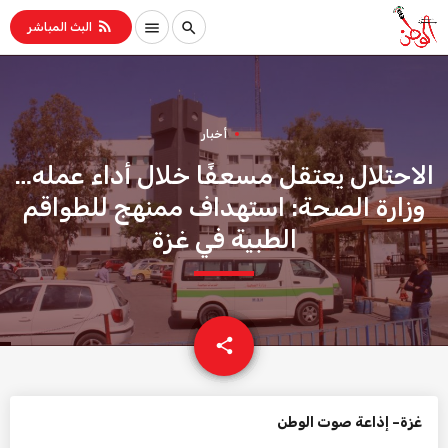
rss_feed
menu
search
البث المباشر
أخبار
الاحتلال يعتقل مسعفًا خلال أداء عمله…
وزارة الصحة: استهداف ممنهج للطواقم
الطبية في غزة
email
share
غزة– إذاعة صوت الوطن