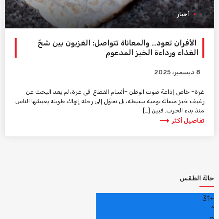
أخبار
الأفران تعود… والمعاناة تتواصل: الغزيون بين شحّ
الغذاء ورداءة الخبز المدعوم
8 ديسمبر، 2025
غزة– خاص إذاعة صوت الوطن –أنسام القطاع في غزة، لم يعد البحث عن
رغيف خبز مسألة يومية بسيطة، بل تحوّل إلى رحلة إنهاك طويلة يعيشها الناس
منذ بدء الحرب. فبين […]
trending_flat
تفاصيل أكثر
حالة الطقس
31
+
°