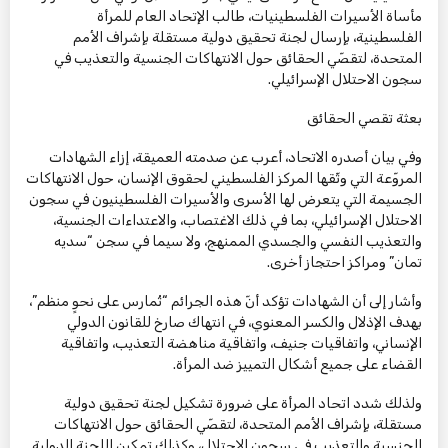
مأساة الأسيرات الفلسطينيات، طالب الإتحاد العام للمرأة
الفلسطينية، بإرسال لجنة تحقيق دولية مستقلة بإشراف الأمم
المتحدة، لتقصّي الحقائق حول الانتهاكات الجنسية والتعذيب في
سجون الاحتلال الإسرائيلي.
بعثة تقصي الحقائق
وفي بيان أصدره الاتحاد، أعرب عن صدمته العميقة، إزاء الشهادات
المروّعة التي وثّقها المركز الفلسطيني لحقوق الإنسان، حول الانتهاكات
الجسيمة التي يتعرض لها الأسرى والأسيرات الفلسطينيون في سجون
الاحتلال الإسرائيلي، بما في ذلك الاغتصاب، والاعتداءات الجنسية،
والتعذيب النفسي والجسدي الممنهج، ولا سيما في سجن “سديه
تمان” ومراكز احتجاز أخرى.
وأشار إلى أن الشهادات تؤكد أنّ هذه الجرائم “تُمارس على نحوٍ منظم”،
بهدف الإذلال والكسر المعنوي، في انتهاك صارخ للقانون الدولي
الإنساني، واتفاقيات جنيف، واتفاقية مناهضة التعذيب، واتفاقية
القضاء على جميع أشكال التمييز ضد المرأة.
ولذلك شدد اتحاد المرأة على ضرورة تشكيل لجنة تحقيق دولية
مستقلة، بإشراف الأمم المتحدة، لتقصّي الحقائق حول الانتهاكات
الجنسية والتعذيب في سجون الاحتلال، وكذلك تمكين اللجنة الدولية