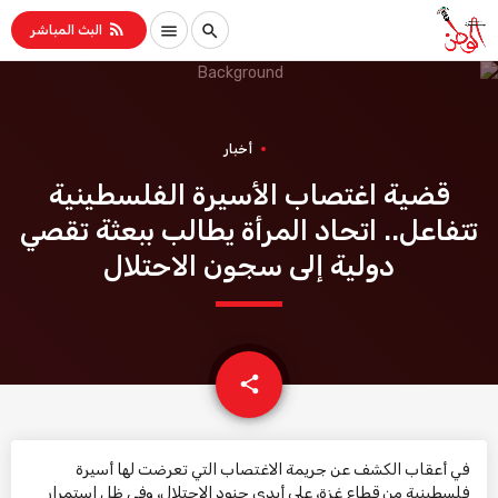
rss_feed
menu
search
البث المباشر
أخبار
قضية اغتصاب الأسيرة الفلسطينية
تتفاعل.. اتحاد المرأة يطالب ببعثة تقصي
دولية إلى سجون الاحتلال
email
share
في أعقاب الكشف عن جريمة الاغتصاب التي تعرضت لها أسيرة
فلسطينية من قطاع غزة، على أيدي جنود الاحتلال، وفي ظل استمرار