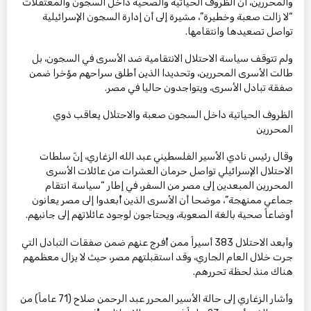
والمحررين، أن الظروف الحياتية والصحية داخل السجون والمعتقلات
“لا زالت صعبة وخطيرة”، مشيرة إلى أن إدارة السجون الإسرائيلية
تواصل تصعيدها وانتقامها.
ولم تتوقف سياسة الاحتلال الانتقامية ضد الأسرى في السجون، بل
طالت الأسرى المحررين، وتحديدا الذين أطلق سراحهم مؤخرا ضمن
صفقة تبادل الأسرى، ويتواجدون حاليا في مصر.
الظروف الحياتية داخل السجون صعبة والاحتلال يعاقب ذوي
المحررين
وقال رئيس نادي الأسير الفلسطيني عبد الله الزغاري، إنّ سلطات
الاحتلال الإسرائيلي تواصل حرمان العشرات من عائلات الأسرى
المحررين المبعدين إلى مصر من السفر، في إطار “سياسة انتقام
جماعي ممنهجة”، موضحا أن الأسرى الذين أُبعدوا إلى مصر يعانون
أوضاعاً صحية بالغة الصعوبة، ويحتاجون لوجود عائلاتهم إلى جانبهم.
وأبعد الاحتلال 383 أسيراً ممن أُفرج عنهم ضمن صفقات التبادل التي
جرت خلال العام الجاري، وقد استقبلتهم مصر، حيث لا يزال معظمهم
هناك منذ لحظة تحررهم.
وأشار الزغاري إلى حالة الأسير المحرر عبد الرحمن صلاح (71 عاماً) من