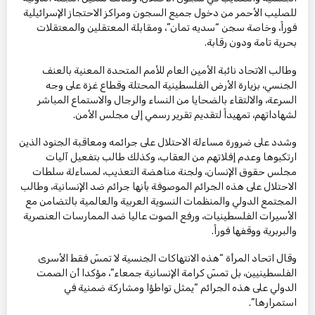
للصليب الأحمر من دخول جميع السجون ومراكز الاحتجاز الإسرائيلية
فوراً، وخاصة سجن “سديه تمان”، ومقابلة المعتقلين والمعتقلات
بحرية تامة ودون رقابة.
وطالب الاتحاد نائبة الأمين العام للأمم المتحدة المعنية بالعنف
الجنسي، بزيارة الأرض الفلسطينية المحتلة وقطاع غزة على وجه
السرعة، والالتقاء بالضحايا من النساء والرجال والاستماع المباشر
لشهاداتهم، تمهيداً لتقديم تقرير رسمي إلى مجلس الأمن.
وشدد على ضرورة مساءلة الاحتلال على جرائمه ومعاقبة الجنود الذين
ارتكبوها وعدم إفلاتهم من العقاب، وكذلك طالب بتفعيل آليات
مجلس حقوق الإنسان، ولجنة مناهضة التعذيب، لمساءلة سلطات
الاحتلال على هذه الجرائم الموصوفة بأنها جرائم ضد الإنسانية، وطالب
المجتمع الدولي والمنظمات النسوية العربية والعالمية بالتضامن مع
الأسيرات الفلسطينيات، ورفع الصوت عاليا ضد الممارسات العنصرية
والبربرية ووقفها فوراً.
وقال اتحاد المرأة “هذه الانتهاكات الجنسية لا تمسّ فقط الأسرى
الفلسطينيين، بل تمسّ كرامة الإنسانية جمعاء”، مؤكدا أن الصمت
الدولي على هذه الجرائم “يمثل تواطؤا ومشاركة ضمنية في
استمرارها”.