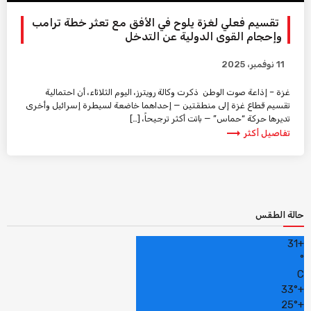
تقسيم فعلي لغزة يلوح في الأفق مع تعثر خطة ترامب
وإحجام القوى الدولية عن التدخل
11 نوفمبر، 2025
غزة – إذاعة صوت الوطن ذكرت وكالة رويترز، اليوم الثلاثاء، أن احتمالية
تقسيم قطاع غزة إلى منطقتين — إحداهما خاضعة لسيطرة إسرائيل وأخرى
تديرها حركة “حماس” — باتت أكثر ترجيحاً، […]
trending_flat
تفاصيل أكثر
حالة الطقس
31
+
°
C
33°
+
25°
+