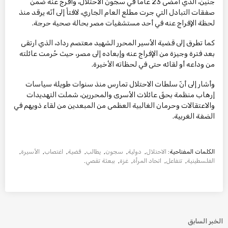
جنين، الذي أمضى 23 عاماً في سجون الاحتلال، وأُفرج عنه ضمن
صفقات التبادل التي جرت مطلع العام الجاري، لافتاً إلى أنّه يرقد منذ
لحظة الإفراج عنه في أحد مستشفيات مصر بحالة صحية حرجة.
كما تطرق إلى قضية الأسير المحرر الشهيد معتصم رداد، الذي ارتقى
بعد فترة وجيزة من الإفراج عنه وإبعاده إلى مصر، حيث حُرمت عائلته
من وداعه أو لقائه حتى في لحظاته الأخيرة.
وأشار إلى أنّ سلطات الاحتلال تمارس منذ سنوات طويلة سياسات
إرهاب منظمة بحقّ عائلات الأسرى والمحررين، شملت التهديدات
والاعتقالات وحرمان الغالبية العظمى من المبعدين من لقاء ذويهم في
الضفة الغربية.
الكلمات المفتاحية:
الاحتلال
,
دولية
,
سجون
,
يطالب
,
قضية
,
اغتصاب
,
الأسيرة
,
الفلسطينية
,
تتفاعل
,
اتحاد المرأة
,
غزة
,
ببعثة تقصي
.
الخبر السابق