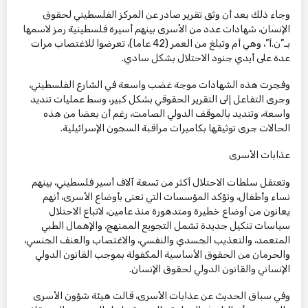
وجاء ذلك بعد أن وثق تقرير صادر عن المركز الفلسطيني لحقوق
الإنسان، شهادات عدد من الأسرى بينهم أسيرة فلسطينية رمز لاسمها
بـ”ن.أ”، وهي أم وتبلغ من العمر (42 عاما)، تعرضوا للاغتصاب مرات
عدة على أيدي جنود الاحتلال بشكل سادي.
وفجرت هذه الشهادات موجة غضب واسعة في الشارع الفلسطيني،
وجرى التفاعل إلى التقرير الحقوقي بشكل كبير، وسط عمليات تنديد
واسعة، وتنديد بالموقف الدولي الصامت، رغم أن بعضا من هذه
الحالات جرى توثيقها بكاميرات مراقبة السجون الإسرائيلية.
عذابات الأسرى
وتعتقل سلطات الاحتلال أكثر من تسعة آلاف أسير فلسطيني، بينهم
نساء وأطفال، وتؤكد المؤسسات التي تعنى بأوضاع الأسرى، أنهم
يعانون من أوضاع خطيرة ومتدهورة منذ عامين، لاتباع الاحتلال
سياسات تنكيل جديدة تشمل التجويع الممنهج، والإهمال الطبي
المتعمد، والتعذيب الجسدي والنفسي، والاغتصاب والعنف الجنسي،
والحرمان من الحقوق الأساسية المكفولة بموجب القانون الدولي
الإنساني والقانون الدولي لحقوق الإنسان.
وفي سباق الحديث عن عذابات الأسرى، قالت هيئة شؤون الأسرى